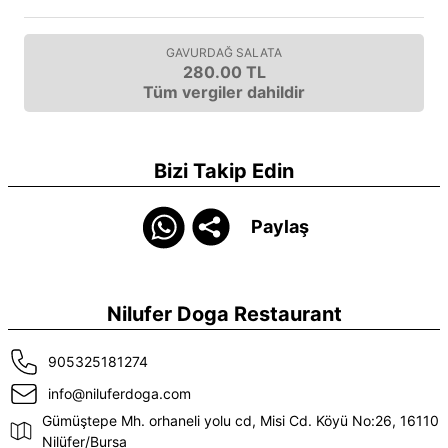
GAVURDAĞ SALATA
280.00 TL
Tüm vergiler dahildir
Bizi Takip Edin
Paylaş
Nilufer Doga Restaurant
905325181274
info@niluferdoga.com
Gümüştepe Mh. orhaneli yolu cd, Misi Cd. Köyü No:26, 16110
Nilüfer/Bursa