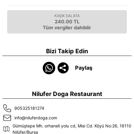
KAŞIK SALATA
240.00 TL
Tüm vergiler dahildir
Bizi Takip Edin
Paylaş
Nilufer Doga Restaurant
905325181274
info@niluferdoga.com
Gümüştepe Mh. orhaneli yolu cd, Misi Cd. Köyü No:26, 16110
Nilüfer/Bursa