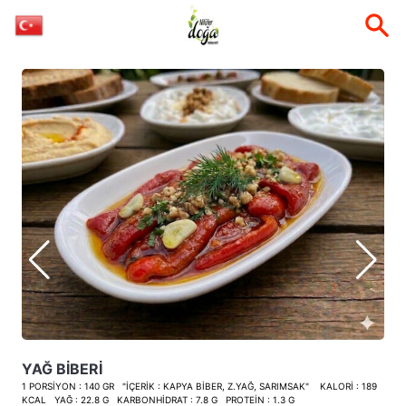
YAĞ BİBERİ
1 PORSİYON : 140 GR "İÇERİK : KAPYA BİBER, Z.YAĞ, SARIMSAK" KALORİ : 189
KCAL YAĞ : 22.8 G KARBONHİDRAT : 7.8 G PROTEİN : 1.3 G