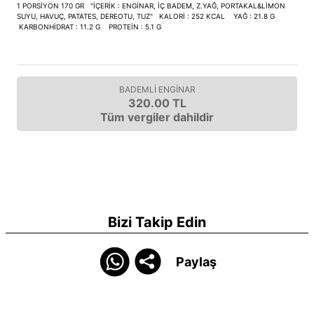
1 PORSİYON 170 GR "İÇERİK : ENGİNAR, İÇ BADEM, Z.YAĞ, PORTAKAL&LİMON
SUYU, HAVUÇ, PATATES, DEREOTU, TUZ" KALORİ : 252 KCAL YAĞ : 21.8 G
KARBONHİDRAT : 11.2 G PROTEİN : 5.1 G
BADEMLİ ENGİNAR
320.00 TL
Tüm vergiler dahildir
Bizi Takip Edin
Paylaş